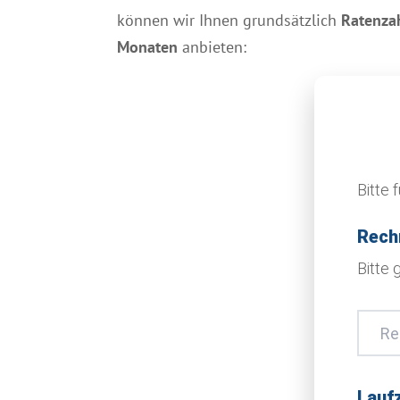
können wir Ihnen grund­sätzlich
Raten
za
Monaten
anbieten:
Bitte 
Rech
param
Bitte
Laufz