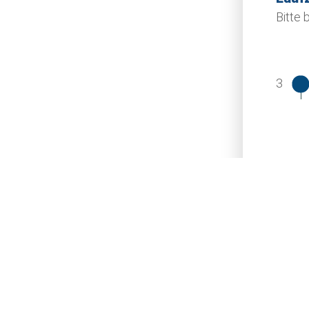
Bitte
Vorn
3
Straß
PLZ
Telef